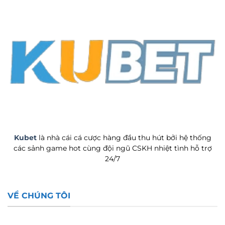
Kubet
là nhà cái cá cược hàng đầu thu hút bởi hệ thống
các sảnh game hot cùng đội ngũ CSKH nhiệt tình hỗ trợ
24/7
VỀ CHÚNG TÔI