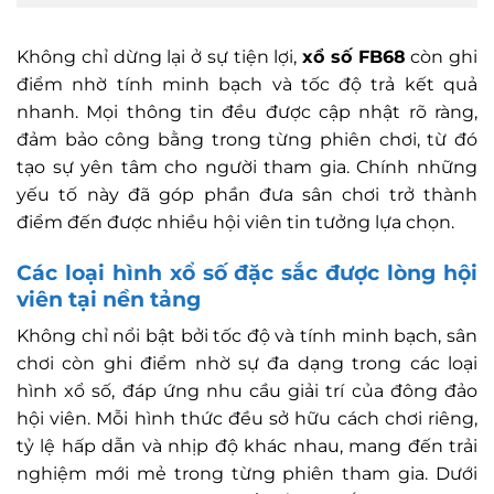
Không chỉ dừng lại ở sự tiện lợi,
xổ số FB68
còn ghi
điểm nhờ tính minh bạch và tốc độ trả kết quả
nhanh. Mọi thông tin đều được cập nhật rõ ràng,
đảm bảo công bằng trong từng phiên chơi, từ đó
tạo sự yên tâm cho người tham gia. Chính những
yếu tố này đã góp phần đưa sân chơi trở thành
điểm đến được nhiều hội viên tin tưởng lựa chọn.
Các loại hình xổ số đặc sắc được lòng hội
viên tại nền tảng
Không chỉ nổi bật bởi tốc độ và tính minh bạch, sân
chơi còn ghi điểm nhờ sự đa dạng trong các loại
hình xổ số, đáp ứng nhu cầu giải trí của đông đảo
hội viên. Mỗi hình thức đều sở hữu cách chơi riêng,
tỷ lệ hấp dẫn và nhịp độ khác nhau, mang đến trải
nghiệm mới mẻ trong từng phiên tham gia. Dưới