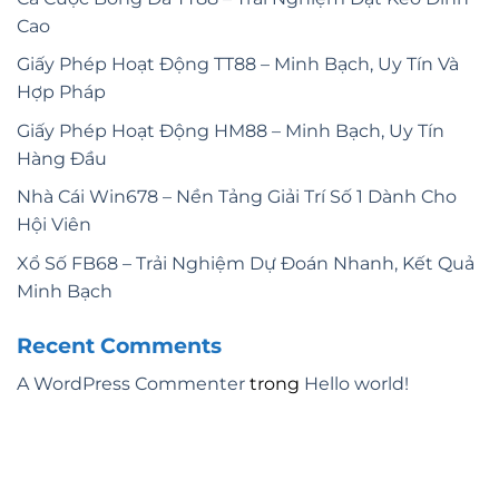
Cao
Giấy Phép Hoạt Động TT88 – Minh Bạch, Uy Tín Và
Hợp Pháp
Giấy Phép Hoạt Động HM88 – Minh Bạch, Uy Tín
Hàng Đầu
Nhà Cái Win678 – Nền Tảng Giải Trí Số 1 Dành Cho
Hội Viên
Xổ Số FB68 – Trải Nghiệm Dự Đoán Nhanh, Kết Quả
Minh Bạch
Recent Comments
A WordPress Commenter
trong
Hello world!