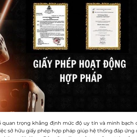
ố quan trọng khẳng định mức độ uy tín và minh bạch 
Việc sở hữu giấy phép hợp pháp giúp hệ thống đáp ứng 