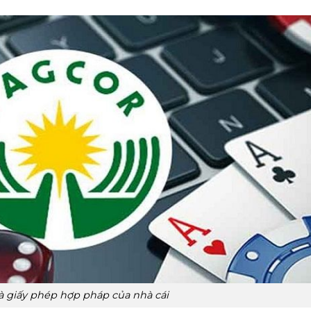
 giấy phép hợp pháp của nhà cái