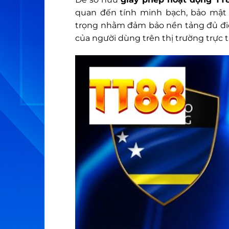
quan đến tính minh bạch, bảo mật 
trọng nhằm đảm bảo nền tảng đủ điều
của người dùng trên thị trường trực 