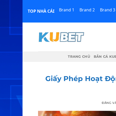
Brand 1
Brand 2
Brand 3
TOP NHÀ CÁI
Bỏ
qua
nội
dung
TRANG CHỦ
BẮN CÁ KU
Giấy Phép Hoạt Độ
ĐĂNG V