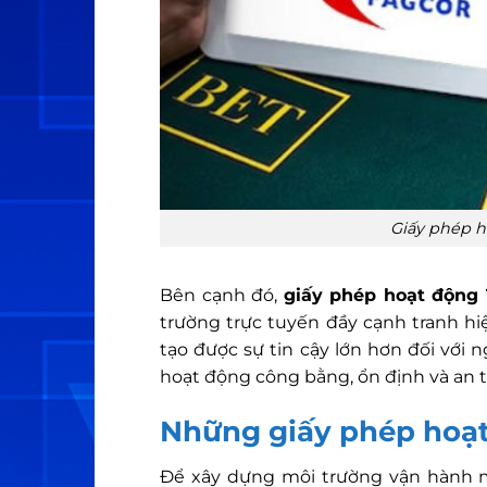
Giấy phép h
Bên cạnh đó,
giấy phép hoạt động
trường trực tuyến đầy cạnh tranh hi
tạo được sự tin cậy lớn hơn đối với 
hoạt động công bằng, ổn định và an to
Những giấy phép hoạt
Để xây dựng môi trường vận hành m