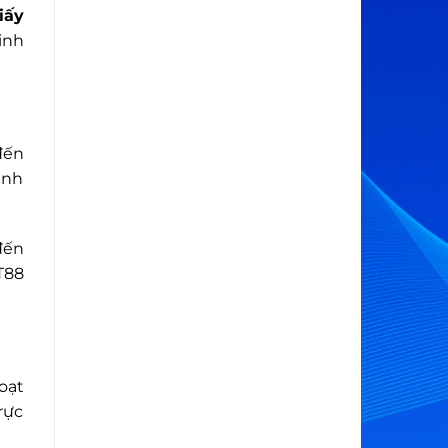
iấy
inh
đến
ịnh
đến
T88
oạt
rực