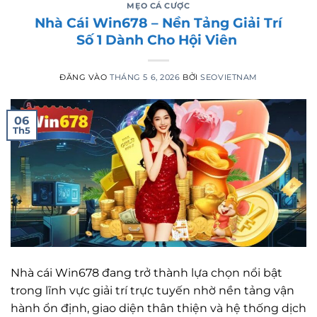
MẸO CÁ CƯỢC
Nhà Cái Win678 – Nền Tảng Giải Trí
Số 1 Dành Cho Hội Viên
ĐĂNG VÀO
THÁNG 5 6, 2026
BỞI
SEOVIETNAM
06
Th5
Nhà cái Win678 đang trở thành lựa chọn nổi bật
trong lĩnh vực giải trí trực tuyến nhờ nền tảng vận
hành ổn định, giao diện thân thiện và hệ thống dịch