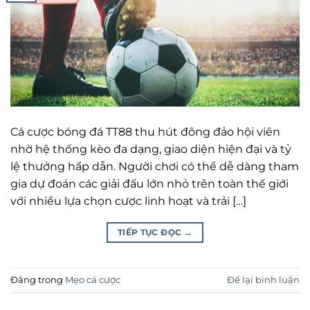
Cá cược bóng đá TT88 thu hút đông đảo hội viên
nhờ hệ thống kèo đa dạng, giao diện hiện đại và tỷ
lệ thưởng hấp dẫn. Người chơi có thể dễ dàng tham
gia dự đoán các giải đấu lớn nhỏ trên toàn thế giới
với nhiều lựa chọn cược linh hoạt và trải […]
TIẾP TỤC ĐỌC
→
Đăng trong
Mẹo cá cược
Để lại bình luận