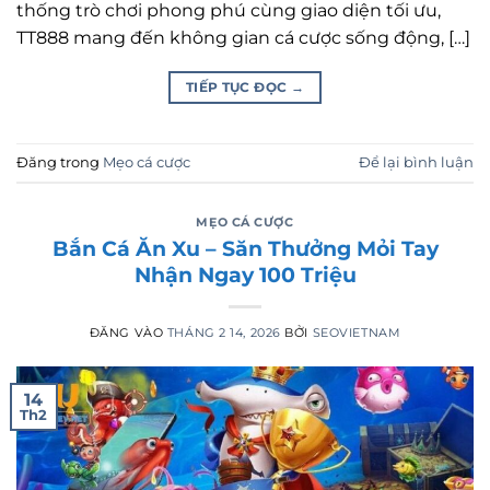
thống trò chơi phong phú cùng giao diện tối ưu,
TT888 mang đến không gian cá cược sống động, […]
TIẾP TỤC ĐỌC
→
Đăng trong
Mẹo cá cược
Để lại bình luận
MẸO CÁ CƯỢC
Bắn Cá Ăn Xu – Săn Thưởng Mỏi Tay
Nhận Ngay 100 Triệu
ĐĂNG VÀO
THÁNG 2 14, 2026
BỞI
SEOVIETNAM
14
Th2