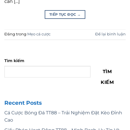
cần […]
TIẾP TỤC ĐỌC
→
Đăng trong
Mẹo cá cược
Để lại bình luận
Tìm kiếm
TÌM
KIẾM
Recent Posts
Cá Cược Bóng Đá TT88 – Trải Nghiệm Đặt Kèo Đỉnh
Cao