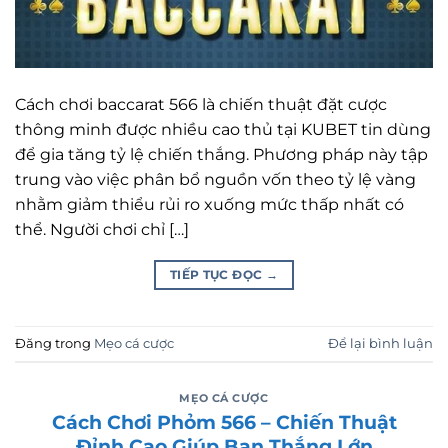
Cách chơi baccarat 566 là chiến thuật đặt cược
thông minh được nhiều cao thủ tại KUBET tin dùng
để gia tăng tỷ lệ chiến thắng. Phương pháp này tập
trung vào việc phân bổ nguồn vốn theo tỷ lệ vàng
nhằm giảm thiểu rủi ro xuống mức thấp nhất có
thể. Người chơi chỉ […]
TIẾP TỤC ĐỌC
→
Đăng trong
Mẹo cá cược
Để lại bình luận
MẸO CÁ CƯỢC
Cách Chơi Phỏm 566 – Chiến Thuật
Đỉnh Cao Giúp Bạn Thắng Lớn