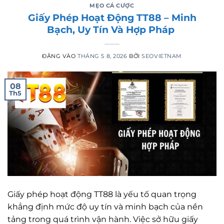
MẸO CÁ CƯỢC
Giấy Phép Hoạt Động TT88 – Minh
Bạch, Uy Tín Và Hợp Pháp
ĐĂNG VÀO
THÁNG 5 8, 2026
BỞI
SEOVIETNAM
08
Th5
Giấy phép hoạt động TT88 là yếu tố quan trọng
khẳng định mức độ uy tín và minh bạch của nền
tảng trong quá trình vận hành. Việc sở hữu giấy