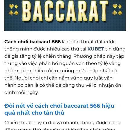
Cách chơi baccarat 566
là chiến thuật đặt cược
thông minh được nhiều cao thủ tại
KUBET
tin dùng
để gia tăng tỷ lệ chiến thắng. Phương pháp này tập
trung vào việc phân bổ nguồn vốn theo tỷ lệ vàng
nhằm giảm thiểu rủi ro xuống mức thấp nhất có
thể. Người chơi chỉ cần nắm vững quy luật vận
hành cơ bản là có thể dễ dàng thu về lợi nhuận ổn
định mỗi ngày.
Đôi nét về cách chơi baccarat 566 hiệu
quả nhất cho tân thủ
Chiến thuật này ra đời và nhanh chóng được cộng
đồng game thủ chuyên nghiệp đón nhận nồng