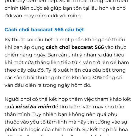
phải dây đen liên tiếp. Sự linh hoạt trong cách điều
chỉnh tiền cược sẽ giúp bạn tồn tại lâu hơn và chờ
đợi vận may mỉm cười với mình.
Cách chơi baccarat 566 cầu bệt
Kỹ thuật soi cầu bệt là một phần không thể thiếu
khi bạn áp dụng
cách chơi baccarat 566
vào thực
chiến hàng ngày. Bạn cần tinh ý nhận ra dấu hiệu
khi một cửa thắng liên tiếp từ 4 ván trở lên để bám
theo dây cầu đó. Tỷ lệ xuất hiện của cầu bệt trong
các sảnh bài thường chiếm khoảng 30% tổng số
ván đấu diễn ra trong ngày hôm đó.
Người chơi có thể kết hợp thêm việc tham khảo kết
quả
xổ số ba miền
để tìm kiếm vận may cho bản
thân mình. Tuy nhiên bạn không nên quá phụ
thuộc vào yếu tố tâm linh mà hãy tin tưởng vào sự
phân tích logic của chính mình. Sự kết hợp hài hòa