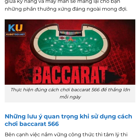
giữa kỹ năng và may mắn sẽ mang lại cho bạn
những phần thưởng xứng đáng ngoài mong đợi.
Thực hiện đúng cách chơi baccarat 566 để thắng lớn
mỗi ngày
Những lưu ý quan trọng khi sử dụng cách
chơi baccarat 566
Bên cạnh việc nắm vững công thức thì tâm lý thi