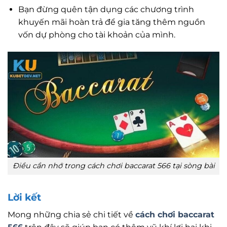
Bạn đừng quên tận dụng các chương trình
khuyến mãi hoàn trả để gia tăng thêm nguồn
vốn dự phòng cho tài khoản của mình.
Điều cần nhớ trong cách chơi baccarat 566 tại sòng bài
Lời kết
Mong những chia sẻ chi tiết về
cách chơi baccarat