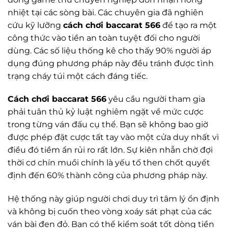
nhiệt tại các sòng bài. Các chuyên gia đã nghiên
cứu kỹ lưỡng
cách chơi baccarat 566
để tạo ra một
công thức vào tiền an toàn tuyệt đối cho người
dùng. Các số liệu thống kê cho thấy 90% người áp
dụng đúng phương pháp này đều tránh được tình
trạng cháy túi một cách đáng tiếc.
Cách chơi baccarat 566
yêu cầu người tham gia
phải tuân thủ kỷ luật nghiêm ngặt về mức cược
trong từng ván đấu cụ thể. Bạn sẽ không bao giờ
được phép đặt cược tất tay vào một cửa duy nhất vì
điều đó tiềm ẩn rủi ro rất lớn. Sự kiên nhẫn chờ đợi
thời cơ chín muồi chính là yếu tố then chốt quyết
định đến 60% thành công của phương pháp này.
Hệ thống này giúp người chơi duy trì tâm lý ổn định
và không bị cuốn theo vòng xoáy sát phạt của các
ván bài đen đỏ. Bạn có thể kiểm soát tốt dòng tiền