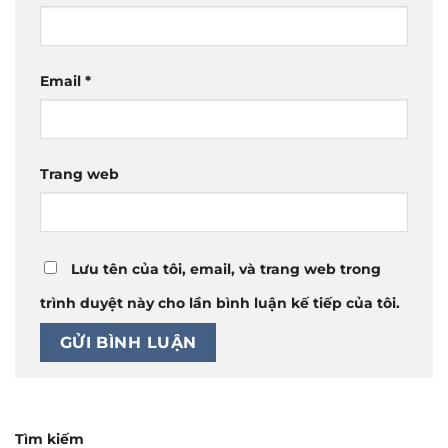
Email
*
Trang web
Lưu tên của tôi, email, và trang web trong
trình duyệt này cho lần bình luận kế tiếp của tôi.
Tìm kiếm