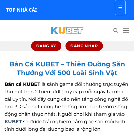
☰
TOP NHÀ CÁI
Bỏ
qua
nội
dung
ĐĂNG KÝ
ĐĂNG NHẬP
Bắn Cá KUBET – Thiên Đường Săn
Thưởng Với 500 Loài Sinh Vật
Bắn cá KUBET
là sảnh game đổi thưởng trực tuyến
thu hút hơn 2 triệu lượt truy cập mỗi ngày tại nhà
cái uy tín. Nơi đây cung cấp nền tảng công nghệ đồ
họa 3D sắc nét cùng hệ thống âm thanh vòm sống
động chân thực nhất. Người chơi khi tham gia vào
KUBET
sẽ được trải nghiệm cảm giác săn mồi kịch
tính dưới lòng đại dương bao la rộng lớn.