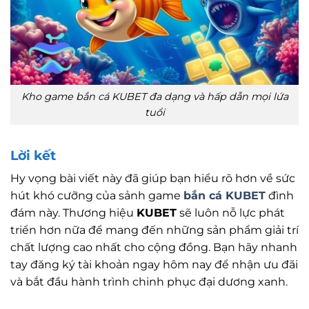
Kho game bắn cá KUBET đa dạng và hấp dẫn mọi lứa
tuổi
Lời kết
Hy vọng bài viết này đã giúp bạn hiểu rõ hơn về sức
hút khó cưỡng của sảnh game
bắn cá KUBET
đình
đám này. Thương hiệu
KUBET
sẽ luôn nỗ lực phát
triển hơn nữa để mang đến những sản phẩm giải trí
chất lượng cao nhất cho cộng đồng. Bạn hãy nhanh
tay đăng ký tài khoản ngay hôm nay để nhận ưu đãi
và bắt đầu hành trình chinh phục đại dương xanh.