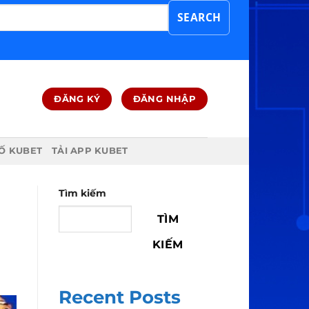
SEARCH
ĐĂNG KÝ
ĐĂNG NHẬP
Ố KUBET
TẢI APP KUBET
Tìm kiếm
TÌM
KIẾM
Recent Posts