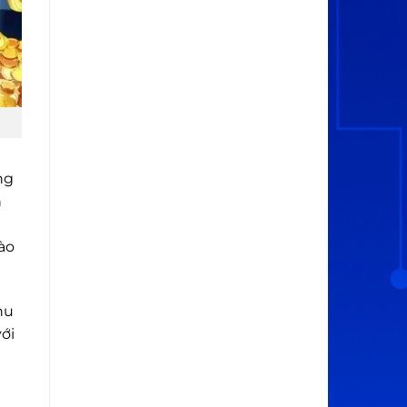
ng
h
ào
hu
ới