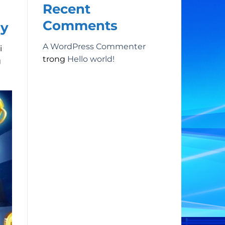
Recent
Comments
ay
A WordPress Commenter
i
trong
Hello world!
g