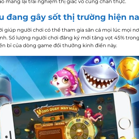
o mang lại trải nghiệm thị giác vô cùng chân thực.
u đang gây sốt thị trường hiện n
ời giúp người chơi có thể tham gia săn cá mọi lúc mọi nơ
inh. Số lượng người chơi đăng ký mới tăng vọt 45% tron
ền bỉ của dòng game đổi thưởng kinh điển này.