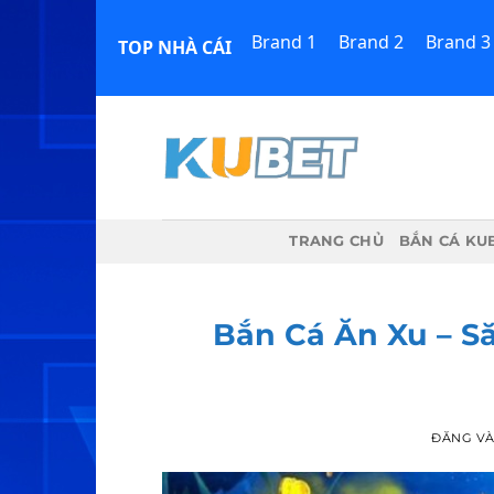
Brand 1
Brand 2
Brand 3
TOP NHÀ CÁI
Bỏ
qua
nội
dung
TRANG CHỦ
BẮN CÁ KU
Bắn Cá Ăn Xu – S
ĐĂNG V