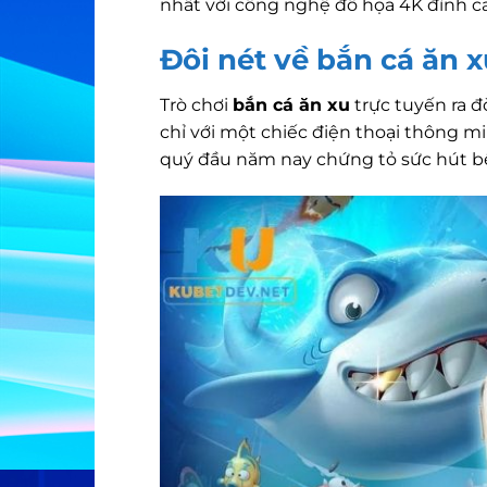
nhất với công nghệ đồ họa 4K đỉnh ca
Đôi nét về bắn cá ăn x
Trò chơi
bắn cá ăn xu
trực tuyến ra đ
chỉ với một chiếc điện thoại thông m
quý đầu năm nay chứng tỏ sức hút b