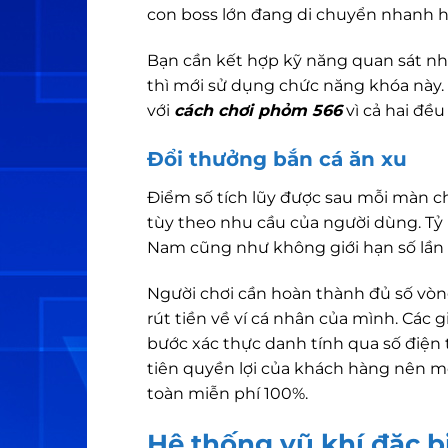
con boss lớn đang di chuyển nhanh ho
Bạn cần kết hợp kỹ năng quan sát n
thì mới sử dụng chức năng khóa này.
với
cách chơi phỏm 566
vì cả hai đều
Đổi thưởng bắn cá ăn xu
Điểm số tích lũy được sau mỗi màn ch
tùy theo nhu cầu của người dùng. Tỷ l
Nam cũng như không giới hạn số lần 
Người chơi cần hoàn thành đủ số vòng
rút tiền về ví cá nhân của mình. Các 
bước xác thực danh tính qua số điện 
tiên quyền lợi của khách hàng nên mọ
toàn miễn phí 100%.
Hệ thống vũ khí đặc b