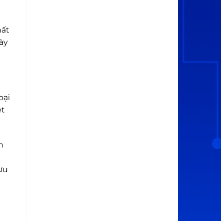
hất
ày
oại
ệt
h
ưu
n