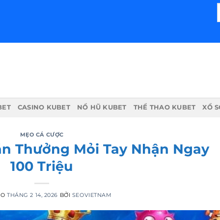
BET
CASINO KUBET
NỔ HŨ KUBET
THỂ THAO KUBET
XỔ S
MẸO CÁ CƯỢC
ăn Thưởng Mỏi Tay Nhận Ngay
100 Triệu
ÀO
THÁNG 2 14, 2026
BỞI
SEOVIETNAM