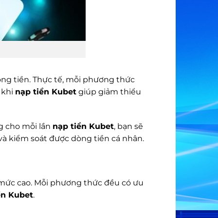
ộng tiền. Thực tế, mỗi phương thức
 khi
nạp tiền Kubet
giúp giảm thiểu
ng cho mỗi lần
nạp tiền Kubet
, bạn sẽ
và kiểm soát được dòng tiền cá nhân.
n mức cao. Mỗi phương thức đều có ưu
ền Kubet
.