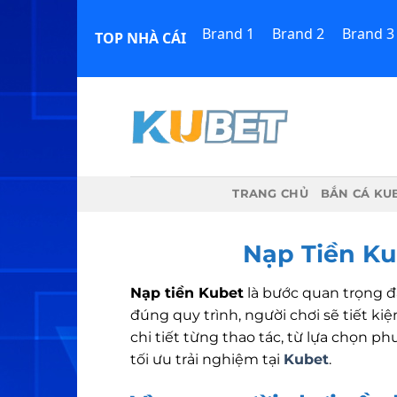
Brand 1
Brand 2
Brand 3
TOP NHÀ CÁI
Bỏ
qua
nội
dung
TRANG CHỦ
BẮN CÁ KU
Nạp Tiền K
Nạp tiền Kubet
là bước quan trọng đầ
đúng quy trình, người chơi sẽ tiết ki
chi tiết từng thao tác, từ lựa chọn p
tối ưu trải nghiệm tại
Kubet
.