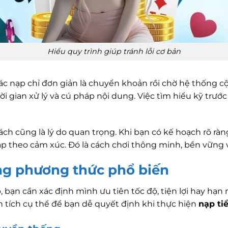
Hiểu quy trình giúp tránh lỗi cơ bản
c nạp chỉ đơn giản là chuyển khoản rồi chờ hệ thống c
i gian xử lý và cú pháp nội dung. Việc tìm hiểu kỹ trước
ách cũng là lý do quan trọng. Khi bạn có kế hoạch rõ rà
nạp theo cảm xúc. Đó là cách chơi thông minh, bền vững 
ừng phương thức phổ biến
, bạn cần xác định mình ưu tiên tốc độ, tiện lợi hay hạ
n tích cụ thể để bạn dễ quyết định khi thực hiện
nạp ti