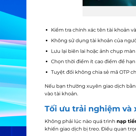
Kiểm tra chính xác tên tài khoản 
Không sử dụng tài khoản của người
Lưu lại biên lai hoặc ảnh chụp màn
Chọn thời điểm ít cao điểm để hạn
Tuyệt đối không chia sẻ mã OTP cho
Nếu bạn thường xuyên giao dịch bằn
vào tài khoản.
Tối ưu trải nghiệm và 
Không phải lúc nào quá trình
nạp tiề
khiến giao dịch bị treo. Điều quan trọ