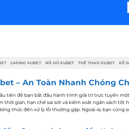
BET
CASINO KUBET
NỔ HŨ KUBET
THỂ THAO KUBET
XỔ S
ubet – An Toàn Nhanh Chóng Ch
u tiên để bạn bắt đầu hành trình giải trí trực tuyến một
ệm thời gian, hạn chế sai sót và kiểm soát ngân sách tốt 
hương thức đến xử lý lỗi thường gặp. Ngoài ra, bạn cũng