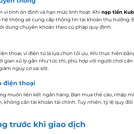
uyền thống
 vì tính ổn định và hạn mức linh hoạt. Khi
nạp tiền Kub
hệ thống sẽ cung cấp thông tin tài khoản thụ hưởng. B
 nội dung chuyển khoản theo cú pháp quy định.
ện thoại, ví điện tử là lựa chọn tối ưu. Khi thực hiện bằ
 gian xử lý gần như tức thì, phù hợp với người chơi cần
giảm nguy cơ sai sót.
 điện thoại
ông muốn liên kết ngân hàng. Bạn mua thẻ cào, nhập mã
n, không cần tài khoản tài chính. Tuy nhiên, tỷ lệ quy đổ
g trước khi giao dịch