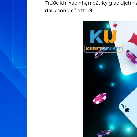
Trước khi xác nhận bất kỳ giao dịch nà
dài không cần thiết.