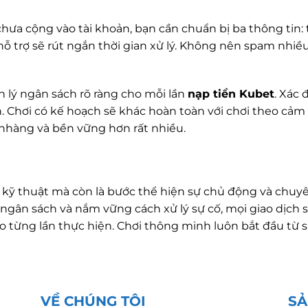
ưa cộng vào tài khoản, bạn cần chuẩn bị ba thông tin: t
hỗ trợ sẽ rút ngắn thời gian xử lý. Không nên spam nhiề
n lý ngân sách rõ ràng cho mỗi lần
nạp tiền Kubet
. Xác 
. Chơi có kế hoạch sẽ khác hoàn toàn với chơi theo cảm 
nhàng và bền vững hơn rất nhiều.
c kỹ thuật mà còn là bước thể hiện sự chủ động và chuy
ngân sách và nắm vững cách xử lý sự cố, mọi giao dịch s
 từng lần thực hiện. Chơi thông minh luôn bắt đầu từ s
VỀ CHÚNG TÔI
SẢ